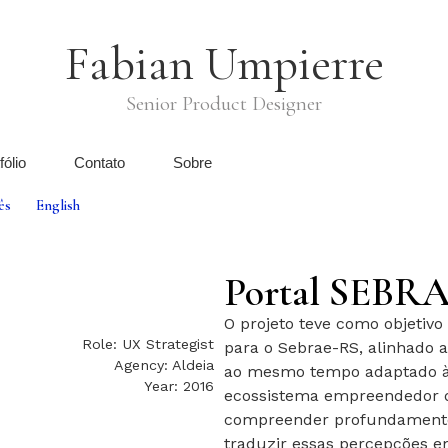
Fabian Umpierre
Senior Product Designer
fólio
Contato
Sobre
ês
English
Portal SEBR
O projeto teve como objetivo
Role: UX Strategist
para o Sebrae-RS, alinhado 
Agency: Aldeia
ao mesmo tempo adaptado às
Year: 2016
ecossistema empreendedor do
compreender profundamente o
traduzir essas percepções e